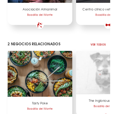
Asociación Almanimal
Centro clínico veter
Boadilla del Monte
Boadilla del 
2 NEGOCIOS RELACIONADOS
VER TODOS
The Inglorious P
Tasty Poke
Boadilla del M
Boadilla del Monte