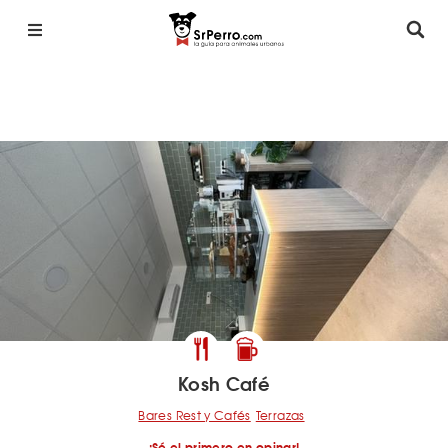
Kosh Café
Bares Rest y Cafés
Terrazas
¡Sé el primero en opinar!