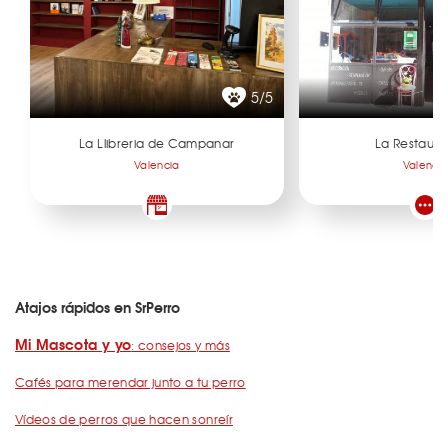
5/5
La Llibreria de Campanar
La Restaur
Valencia
Valenci
Atajos rápidos en SrPerro
Mi Mascota y yo
: consejos y más
Cafés para merendar junto a tu perro
Vídeos de perros que hacen sonreír