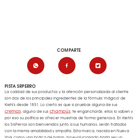
COMPARTE
PISTA SRPERRO
La calidad de sus productos y la atención personalizada al cliente
son dos de los principales ingredientes de la fórmula 'mágica' de
Kiehl's desde 1851. Lo cierto es que si pruebas alguna de sus
cremas
champús
, alguno de sus
, te engancharás: ellos lo saben y
por eso su política es ofrecer muestras de forma generosa. En Kiehl's
los SrsPerros son bienvenidos junto a sus humanos, serán tratados
con la misma amabilidad y simpatía. Esta marca, nacida en Nueva
York como una botica de barrio, ha evolucionado hasta ser un