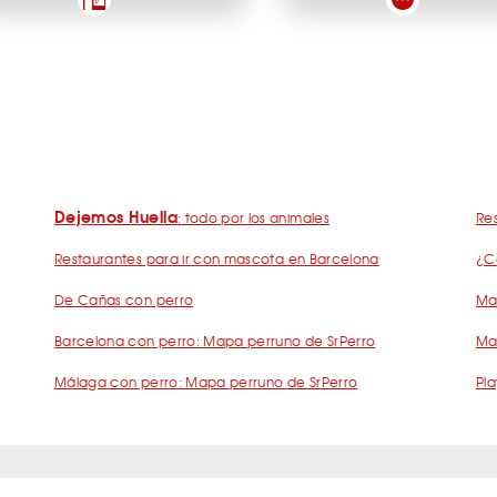
Dejemos Huella
: todo por los animales
Res
Restaurantes para ir con mascota en Barcelona
¿C
De Cañas con perro
Mad
Barcelona con perro: Mapa perruno de SrPerro
Ma
Málaga con perro: Mapa perruno de SrPerro
Pla
s Frecuentes Humanos Perrunos
Preguntas Frecuentes Negocios Perru