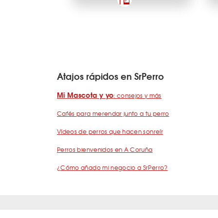
Atajos rápidos en SrPerro
Mi Mascota y yo
: consejos y más
Cafés para merendar junto a tu perro
Vídeos de perros que hacen sonreír
Perros bienvenidos en A Coruña
¿Cómo añado mi negocio a SrPerro?
Quiénes somos
Términos y condiciones
Pregunta