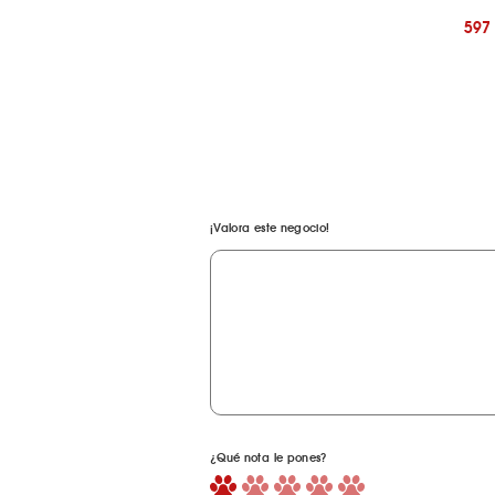
597
¡Valora este negocio!
¿Qué nota le pones?