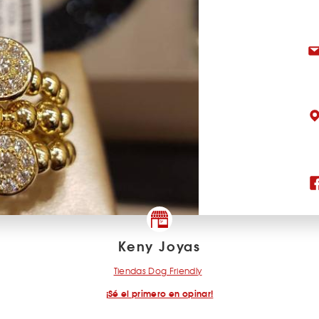
Keny Joyas
Tiendas Dog Friendly
¡Sé el primero en opinar!