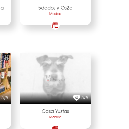
ma
5dedos y Os2o
Madrid
5/5
5/5
Casa Yustas
Madrid