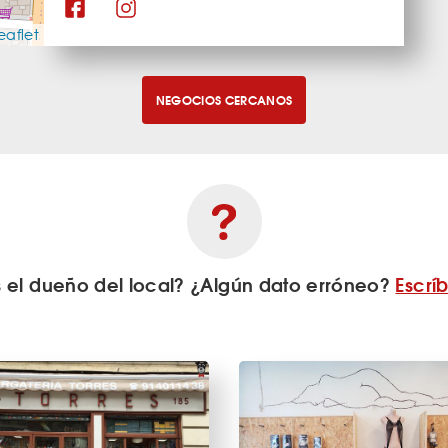
eaflet
NEGOCIOS CERCANOS
s el dueño del local? ¿Algún dato erróneo?
Escrí