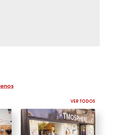
benos
VER TODOS