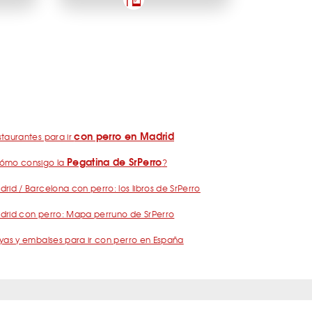
con perro en Madrid
taurantes para ir
Pegatina de SrPerro
ómo consigo la
?
rid / Barcelona con perro: los libros de SrPerro
drid con perro: Mapa perruno de SrPerro
yas y embalses para ir con perro en España
nos
Política de Privacidad
Publicidad
Contacto