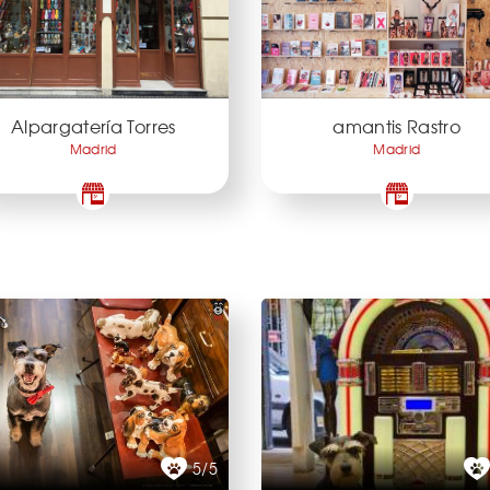
Alpargatería Torres
amantis Rastro
Madrid
Madrid
5/5