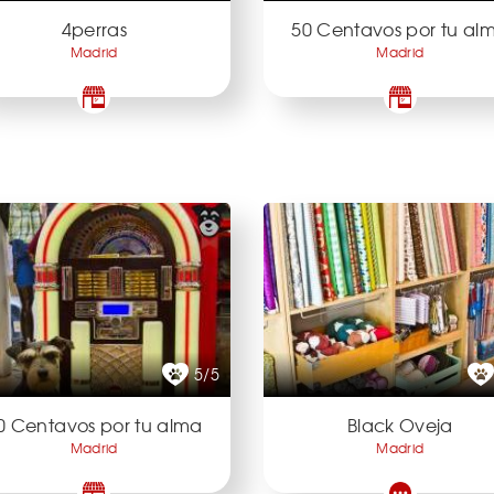
4perras
50 Centavos por tu al
Madrid
Madrid
5/5
0 Centavos por tu alma
Black Oveja
Madrid
Madrid