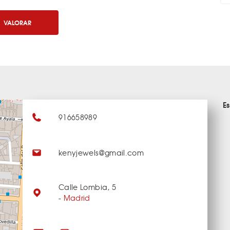
VALORAR
E
916658989
kenyjewels@gmail.com
Calle Lombia, 5
-
Madrid