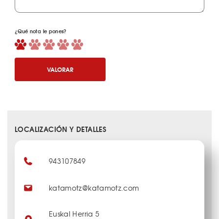
¿Qué nota le pones?
VALORAR
LOCALIZACIÓN Y DETALLES
943107849
katamotz@katamotz.com
Euskal Herria 5