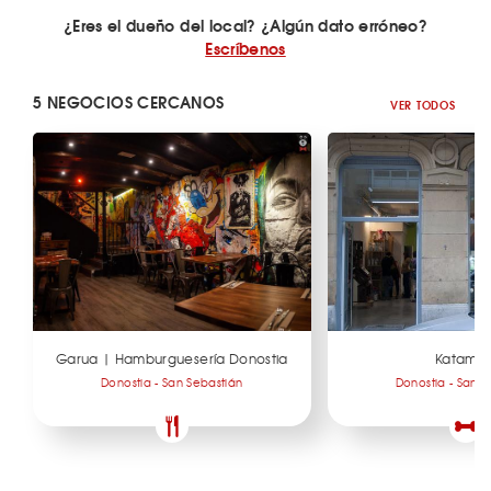
¿Eres el dueño del local? ¿Algún dato erróneo?
Escríbenos
5 NEGOCIOS CERCANOS
VER TODOS
Garua | Hamburguesería Donostia
Katamot
Donostia - San Sebastián
Donostia - San S