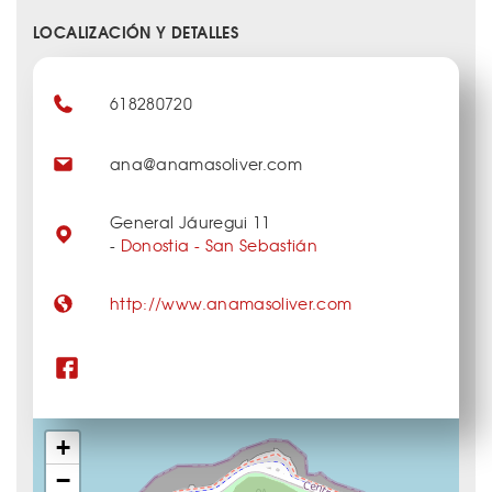
LOCALIZACIÓN Y DETALLES
618280720
ana@anamasoliver.com
General Jáuregui 11
-
Donostia - San Sebastián
http://www.anamasoliver.com
+
−