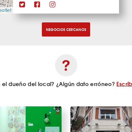
eaflet
NEGOCIOS CERCANOS
s el dueño del local? ¿Algún dato erróneo?
Escrí