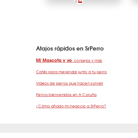
Atajos rápidos en SrPerro
Mi Mascota y yo
: consejos y más
Cafés para merendar junto a tu perro
Vídeos de perros que hacen sonreír
Perros bienvenidos en A Coruña
¿Cómo añado mi negocio a SrPerro?
Quiénes somos
Términos y condiciones
Pregunta