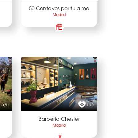
50 Centavos por tu alma
Madrid
5/5
5/5
Barbería Chester
Madrid