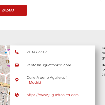
VALORAR
E
91 447 88 08
p
g
H
ventas@juguetronica.com
S
2
Calle Alberto Aguilera, 1
-
Madrid
https://www.juguetronica.com