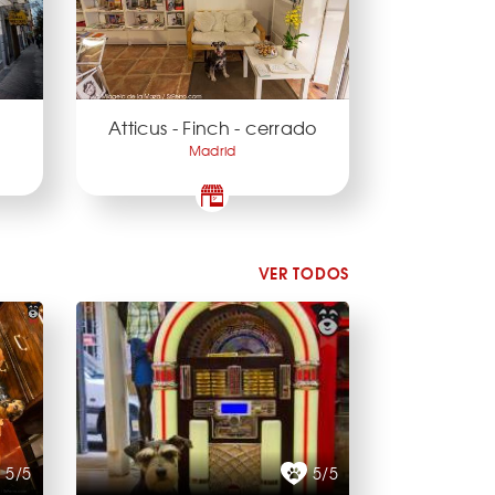
Atticus - Finch - cerrado
Madrid
VER TODOS
5/5
5/5