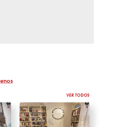
benos
VER TODOS