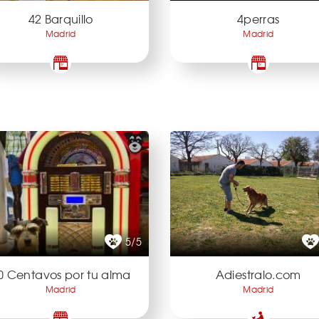
42 Barquillo
4perras
Madrid
Madrid
5/5
0 Centavos por tu alma
Adiestralo.com
Madrid
Madrid