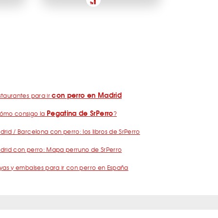
con perro en Madrid
taurantes para ir
Pegatina de SrPerro
ómo consigo la
?
rid / Barcelona con perro: los libros de SrPerro
drid con perro: Mapa perruno de SrPerro
yas y embalses para ir con perro en España
nos
Política de Privacidad
Publicidad
Contacto