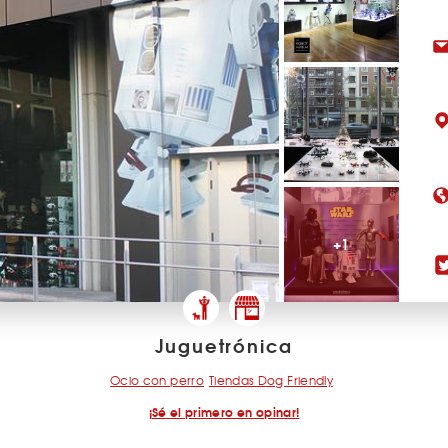
+1
Juguetrónica
Ocio con perro
Tiendas Dog Friendly
¡Sé el primero en opinar!