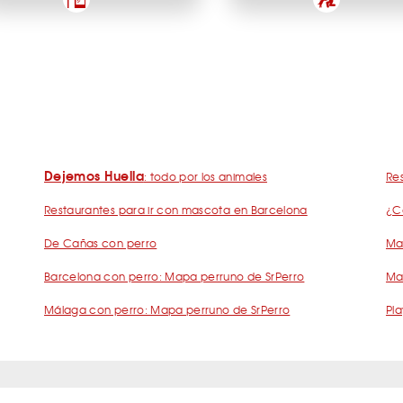
Dejemos Huella
: todo por los animales
Res
Restaurantes para ir con mascota en Barcelona
¿C
De Cañas con perro
Mad
Barcelona con perro: Mapa perruno de SrPerro
Ma
Málaga con perro: Mapa perruno de SrPerro
Pla
s Frecuentes Humanos Perrunos
Preguntas Frecuentes Negocios Perru