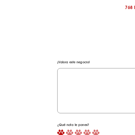
768
¡Valora este negocio!
¿Qué nota le pones?