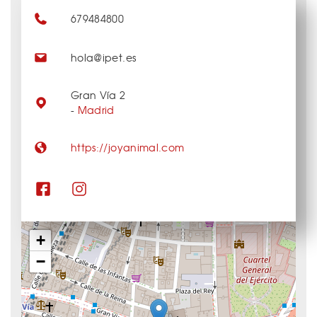
679484800
hola@ipet.es
Gran Vía 2
-
Madrid
https://joyanimal.com
+
−