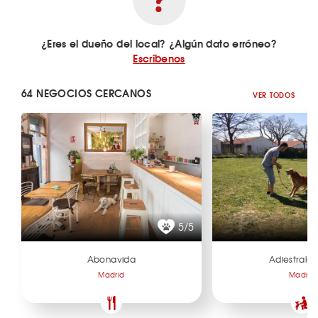
¿Eres el dueño del local? ¿Algún dato erróneo?
Escríbenos
64 NEGOCIOS CERCANOS
VER TODOS
5/5
Abonavida
Adiestralo
Madrid
Madrid