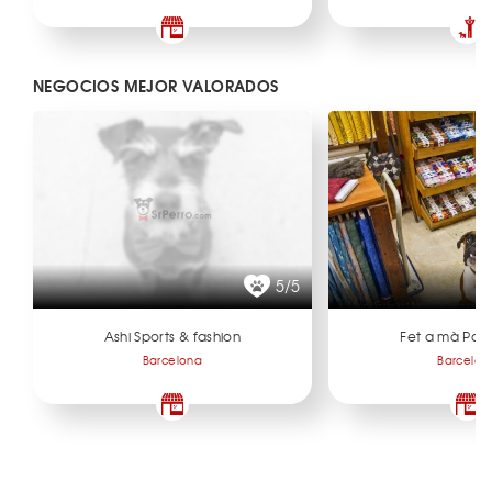
NEGOCIOS MEJOR VALORADOS
5/5
Ashi Sports & fashion
Fet a mà Pat
Barcelona
Barcelon