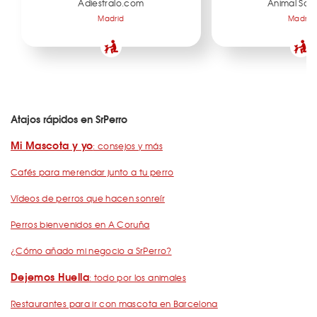
Adiestralo.com
Animal Solu
Madrid
Madrid
Atajos rápidos en SrPerro
Mi Mascota y yo
: consejos y más
Cafés para merendar junto a tu perro
Vídeos de perros que hacen sonreír
Perros bienvenidos en A Coruña
¿Cómo añado mi negocio a SrPerro?
Dejemos Huella
: todo por los animales
Restaurantes para ir con mascota en Barcelona