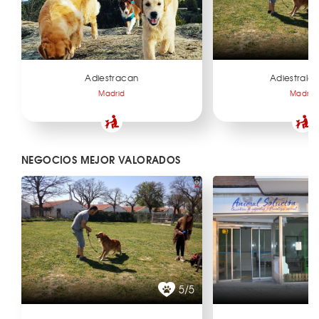
Adiestracan
Adiestralo
Madrid
Madrid
NEGOCIOS MEJOR VALORADOS
5/5