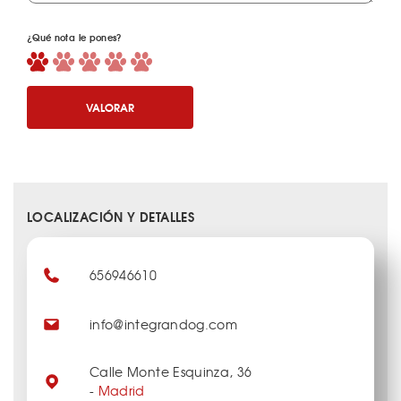
¿Qué nota le pones?
VALORAR
LOCALIZACIÓN Y DETALLES
656946610
info@integrandog.com
Calle Monte Esquinza, 36
-
Madrid