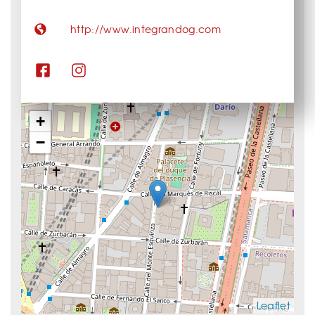
http://www.integrandog.com
+
−
Leaflet