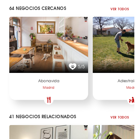
64 NEGOCIOS CERCANOS
VER TODOS
5/5
Abonavida
Adiestralo
Madrid
Madrid
41 NEGOCIOS RELACIONADOS
VER TODOS