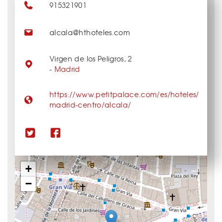
915321901
alcala@hthoteles.com
Virgen de los Peligros, 2
-
Madrid
https://www.petitpalace.com/es/hoteles/
madrid-centro/alcala/
+
−