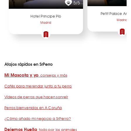
5/5
Petit Palace Artu
Hotel Principe Pío
Madrid
Madrid
Atajos rápidos en SrPerro
Mi Mascota y yo
: consejos y más
Cafés para merendar junto a tu perro
Vídeos de perros que hacen sonreír
Perros bienvenidos en A Coruña
¿Cómo añado mi negocio a SrPerro?
Dejemos Huella
: todo por los animales