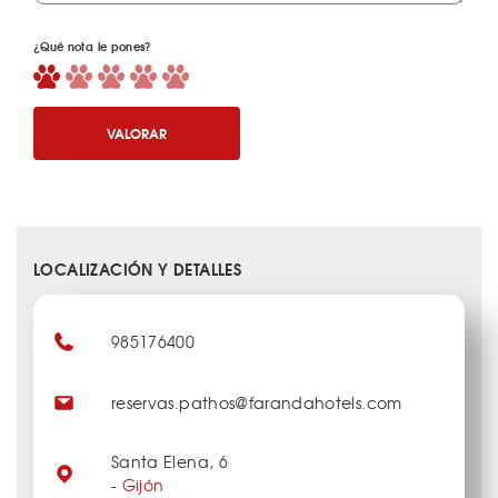
¿Qué nota le pones?
VALORAR
LOCALIZACIÓN Y DETALLES
985176400
reservas.pathos@farandahotels.com
Santa Elena, 6
-
Gijón