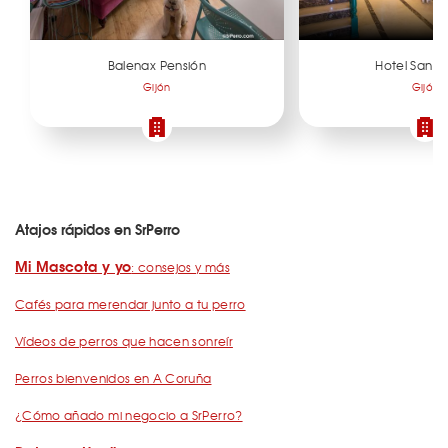
Balenax Pensión
Hotel San M
Gijón
Gijón
Atajos rápidos en SrPerro
Mi Mascota y yo
: consejos y más
Cafés para merendar junto a tu perro
Vídeos de perros que hacen sonreír
Perros bienvenidos en A Coruña
¿Cómo añado mi negocio a SrPerro?