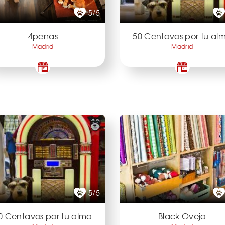
5/5
4perras
50 Centavos por tu al
Madrid
Madrid
5/5
0 Centavos por tu alma
Black Oveja