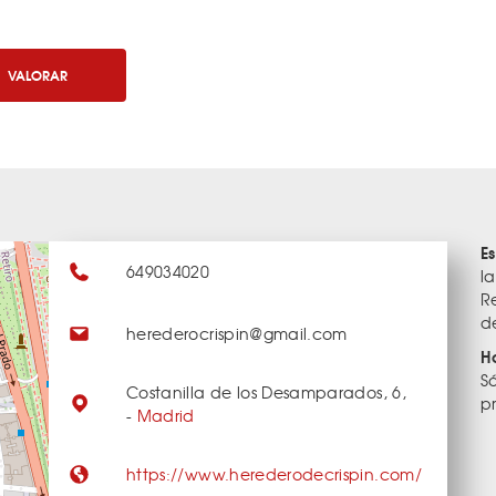
VALORAR
E
649034020
l
R
d
herederocrispin@gmail.com
H
S
Costanilla de los Desamparados, 6,
p
-
Madrid
https://www.herederodecrispin.com/