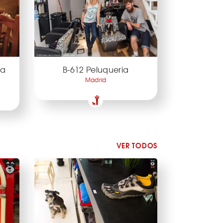
la
B-612 Peluqueria
Madrid
VER TODOS