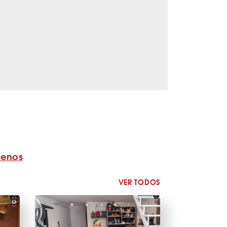
benos
VER TODOS