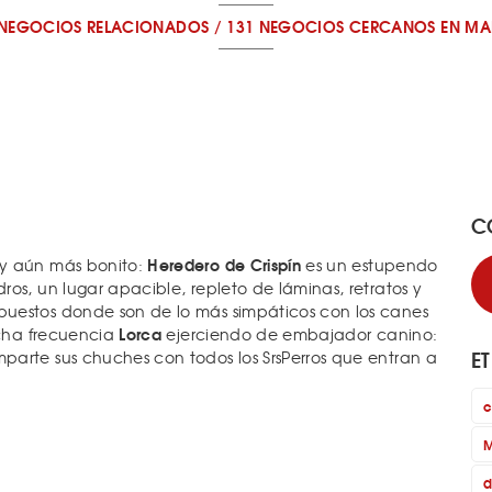
 NEGOCIOS RELACIONADOS
/
131 NEGOCIOS CERCANOS
EN MA
C
Heredero de Crispín
 y aún más bonito:
es un estupendo
os, un lugar apacible, repleto de láminas, retratos y
uestos donde son de lo más simpáticos con los canes
Lorca
ucha frecuencia
ejerciendo de embajador canino:
E
arte sus chuches con todos los SrsPerros que entran a
c
M
d