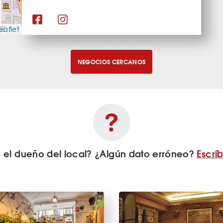
eaflet
NEGOCIOS CERCANOS
s el dueño del local? ¿Algún dato erróneo?
Escrí