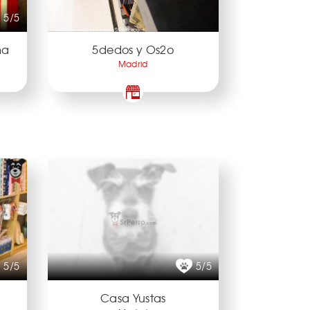
5/5
ma
5dedos y Os2o
Madrid
5/5
5/5
Casa Yustas