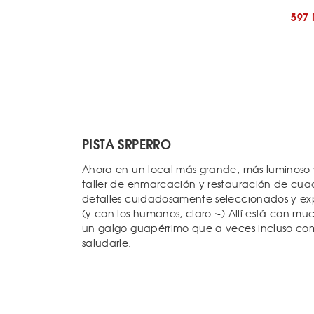
597
PISTA SRPERRO
Ahora en un local más grande, más luminoso
taller de enmarcación y restauración de cuadr
detalles cuidadosamente seleccionados y exp
(y con los humanos, claro :-) Allí está con m
un galgo guapérrimo que a veces incluso comp
saludarle.