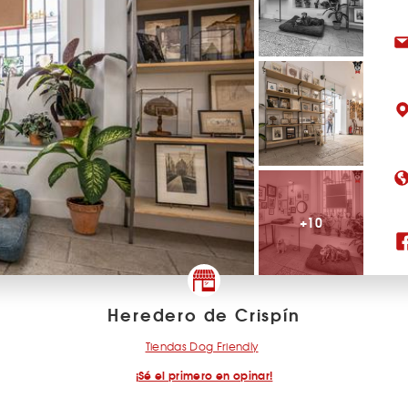
+10
Heredero de Crispín
Tiendas Dog Friendly
¡Sé el primero en opinar!