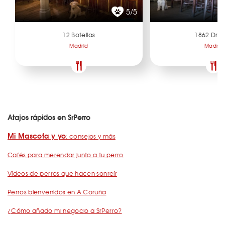
5/5
12 Botellas
1862 Dry 
Madrid
Madrid
Atajos rápidos en SrPerro
Mi Mascota y yo
: consejos y más
Cafés para merendar junto a tu perro
Vídeos de perros que hacen sonreír
Perros bienvenidos en A Coruña
¿Cómo añado mi negocio a SrPerro?