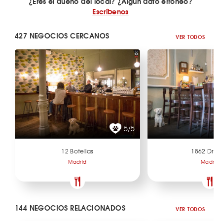
¿Eres el dueño del local? ¿Algún dato erróneo?
Escríbenos
427 NEGOCIOS CERCANOS
VER TODOS
5/5
12 Botellas
1862 Dry 
Madrid
Madrid
144 NEGOCIOS RELACIONADOS
VER TODOS