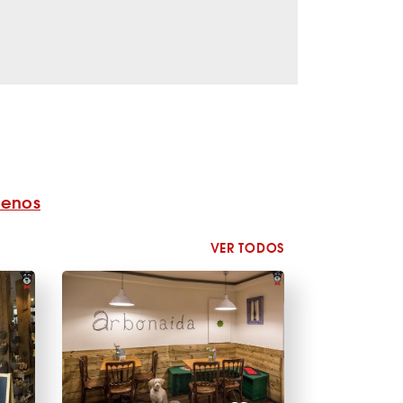
benos
VER TODOS