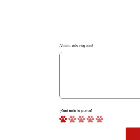
¡Valora este negocio!
¿Qué nota le pones?