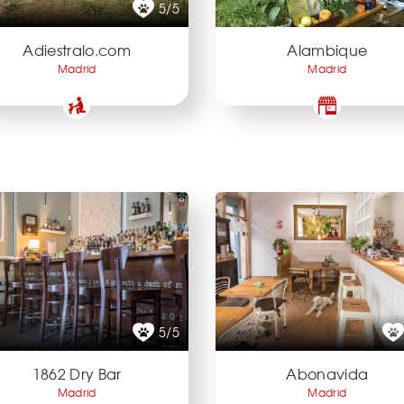
5/5
Adiestralo.com
Alambique
Madrid
Madrid
5/5
1862 Dry Bar
Abonavida
Madrid
Madrid