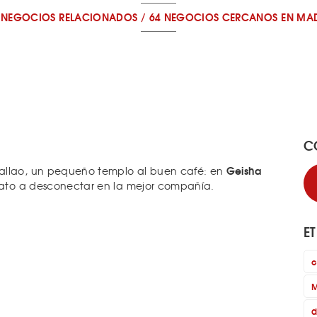
 NEGOCIOS RELACIONADOS
/
64 NEGOCIOS CERCANOS
EN MA
C
Geisha
Callao, un pequeño templo al buen café: en
 rato a desconectar en la mejor compañía.
E
c
M
d