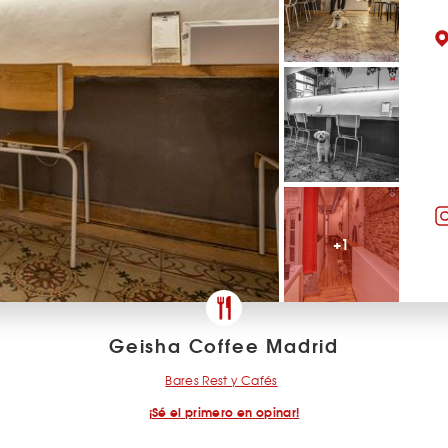
+1
Geisha Coffee Madrid
Bares Rest y Cafés
¡Sé el primero en opinar!