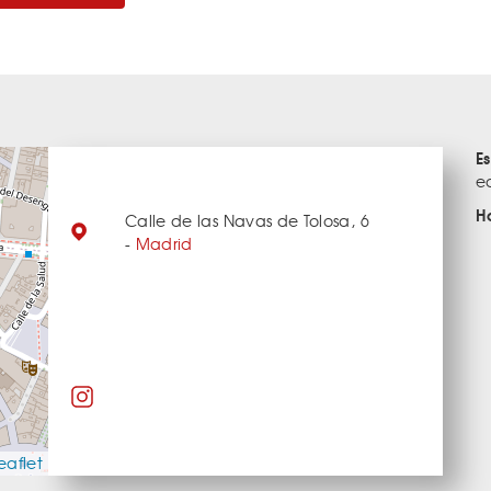
E
e
H
Calle de las Navas de Tolosa, 6
-
Madrid
eaflet