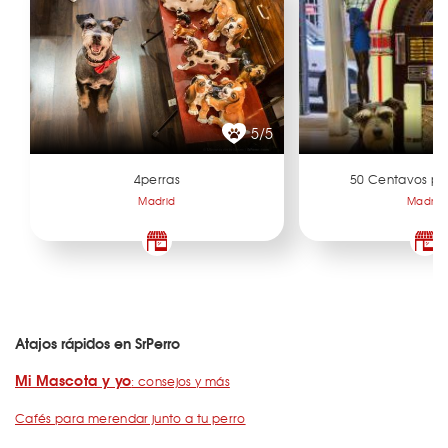
5/5
4perras
50 Centavos po
Madrid
Madrid
Atajos rápidos en SrPerro
Mi Mascota y yo
: consejos y más
Cafés para merendar junto a tu perro