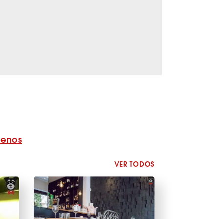
benos
VER TODOS