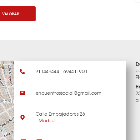
VALORAR
E
c
911449444 - 694411900
P
H
encuentrossocial@gmail.com
23
a
Calle Embajadores 26
-
Madrid