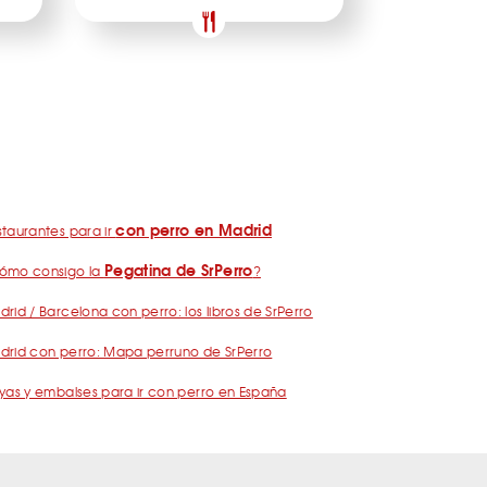
con perro en Madrid
taurantes para ir
Pegatina de SrPerro
ómo consigo la
?
rid / Barcelona con perro: los libros de SrPerro
drid con perro: Mapa perruno de SrPerro
yas y embalses para ir con perro en España