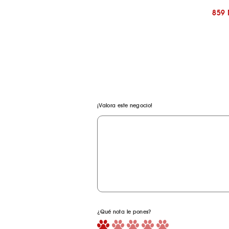
859
¡Valora este negocio!
¿Qué nota le pones?