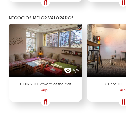
NEGOCIOS MEJOR VALORADOS
5/5
CERRADO Beware of the cat
CERRADO - De
Gijón
Gijón