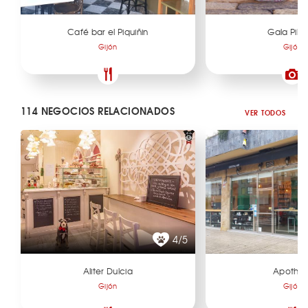
Café bar el Piquiñin
Gala Pill
Gijón
Gijón
114 NEGOCIOS RELACIONADOS
VER TODOS
4/5
Aliter Dulcia
Apothe-
Gijón
Gijón