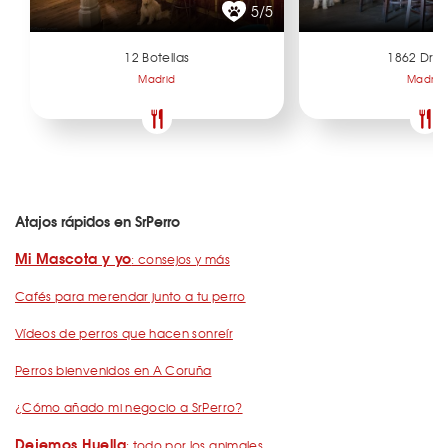
5/5
12 Botellas
1862 Dry 
Madrid
Madrid
Atajos rápidos en SrPerro
Mi Mascota y yo
: consejos y más
Cafés para merendar junto a tu perro
Vídeos de perros que hacen sonreír
Perros bienvenidos en A Coruña
¿Cómo añado mi negocio a SrPerro?
Dejemos Huella
: todo por los animales