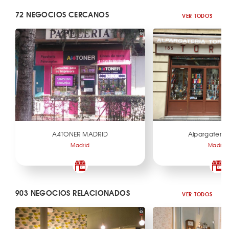
72 NEGOCIOS CERCANOS
VER TODOS
A4TONER MADRID
Alpargatería 
Madrid
Madrid
903 NEGOCIOS RELACIONADOS
VER TODOS