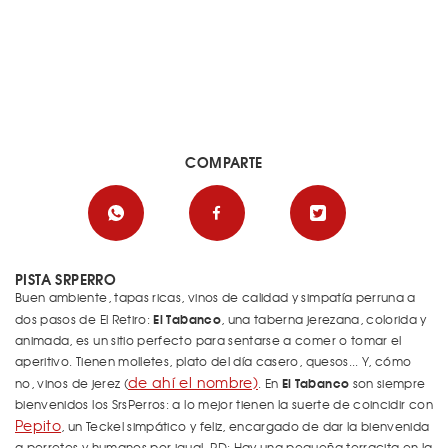
COMPARTE
PISTA SRPERRO
Buen ambiente, tapas ricas, vinos de calidad y simpatía perruna a
El Tabanco
dos pasos de El Retiro:
, una taberna jerezana, colorida y
animada, es un sitio perfecto para sentarse a comer o tomar el
aperitivo. Tienen molletes, plato del día casero, quesos... Y, cómo
de ahí el nombre)
El Tabanco
no, vinos de jerez (
. En
son siempre
bienvenidos los SrsPerros: a lo mejor tienen la suerte de coincidir con
Pepito
, un Teckel simpático y feliz, encargado de dar la bienvenida
a perretes y humanos por igual. PD: Hay una pequeña terracita en la