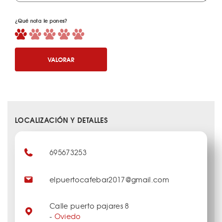
¿Qué nota le pones?
VALORAR
LOCALIZACIÓN Y DETALLES
695673253
elpuertocafebar2017@gmail.com
Calle puerto pajares 8
-
Oviedo