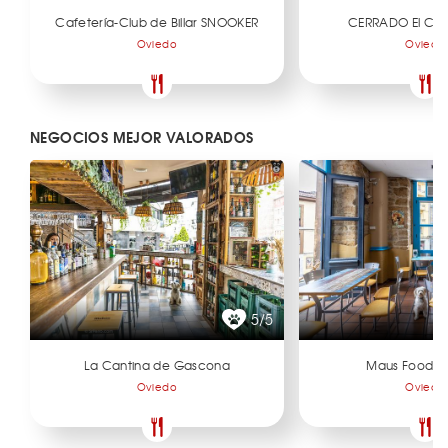
Cafetería-Club de Billar SNOOKER
CERRADO El Caf
Oviedo
Oviedo
NEGOCIOS MEJOR VALORADOS
5/5
La Cantina de Gascona
Maus Food & 
Oviedo
Oviedo