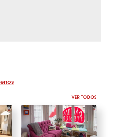
benos
VER TODOS