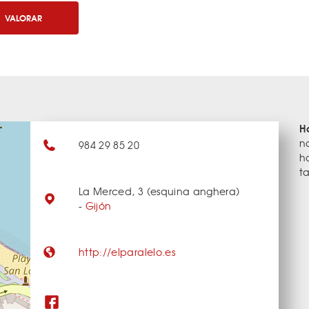
VALORAR
H
n
984 29 85 20
h
ta
La Merced, 3 (esquina anghera)
-
Gijón
http://elparalelo.es