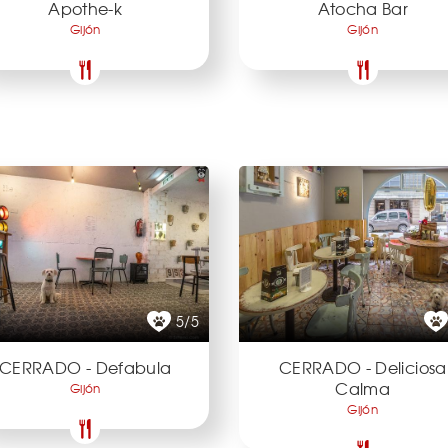
Apothe-k
Atocha Bar
Gijón
Gijón
5/5
CERRADO - Defabula
CERRADO - Deliciosa
Calma
Gijón
Gijón