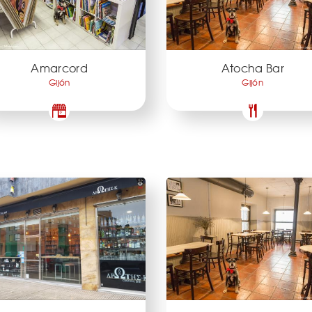
Amarcord
Atocha Bar
Gijón
Gijón