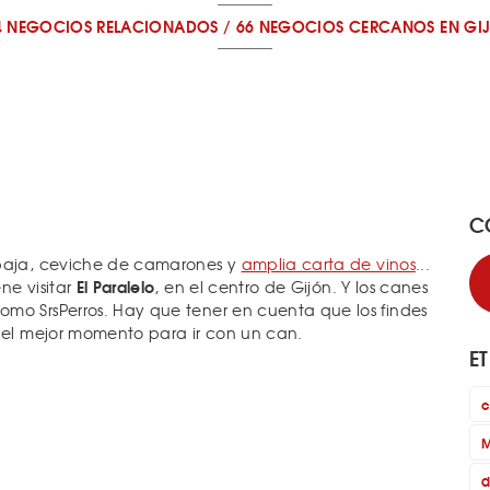
4 NEGOCIOS RELACIONADOS
/
66 NEGOCIOS CERCANOS
EN GI
C
 paja, ceviche de camarones y
amplia carta de vinos
...
El Paralelo
ne visitar
, en el centro de Gijón. Y los canes
mo SrsPerros. Hay que tener en cuenta que los findes
a el mejor momento para ir con un can.
E
c
M
d