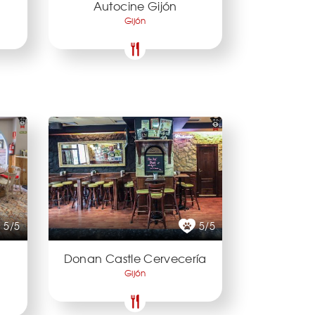
Autocine Gijón
Gijón
5/5
5/5
Donan Castle Cervecería
Gijón