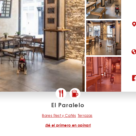
+1
El Paralelo
Bares Rest y Cafés
Terrazas
¡Sé el primero en opinar!