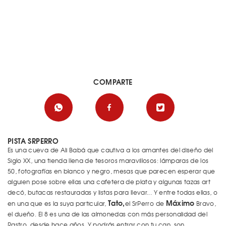
COMPARTE
PISTA SRPERRO
Es una cueva de Ali Babá que cautiva a los amantes del diseño del
Siglo XX, una tienda llena de tesoros maravillosos: lámparas de los
50, fotografías en blanco y negro, mesas que parecen esperar que
alguien pose sobre ellas una cafetera de plata y algunas tazas art
decó, butacas restauradas y listas para llevar... Y entre todas ellas, o
Tato,
Máximo
en una que es la suya particular,
el SrPerro de
Bravo,
el dueño. El 8 es una de las almonedas con más personalidad del
Rastro, desde hace años. Y podrás entrar con tu can, son