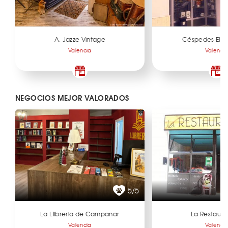
A. Jazze Vintage
Céspedes Elec
Valencia
Valenci
NEGOCIOS MEJOR VALORADOS
5/5
La Llibreria de Campanar
La Restaur
Valencia
Valenci