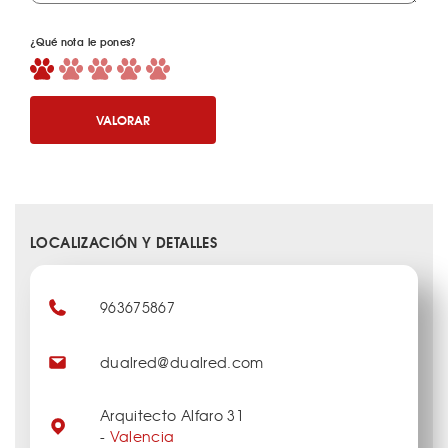
¿Qué nota le pones?
VALORAR
LOCALIZACIÓN Y DETALLES
963675867
dualred@dualred.com
Arquitecto Alfaro 31
-
Valencia