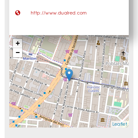
http://www.dualred.com
+
−
Leaflet