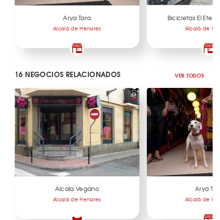
Arya Tara
Bicicletas El Ete
Alcalá de Henares
Alcalá de He
16 NEGOCIOS RELACIONADOS
VER TODOS
Alcala Vegano
Arya Tar
Alcalá de Henares
Alcalá de He