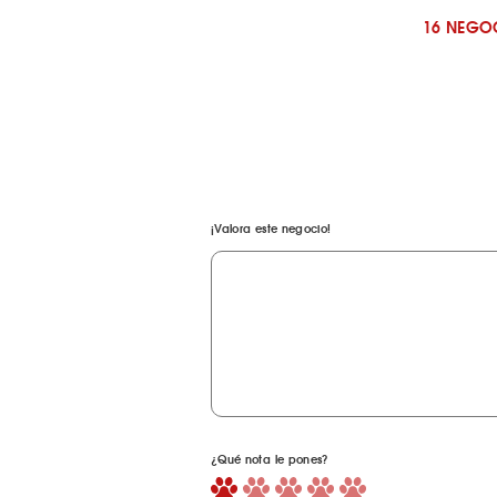
16 NEGO
¡Valora este negocio!
¿Qué nota le pones?