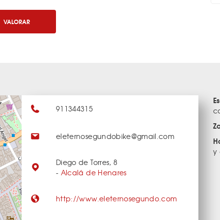
VALORAR
E
911344315
c
Z
eleternosegundobike@gmail.com
H
y
Diego de Torres, 8
-
Alcalá de Henares
http://www.eleternosegundo.com