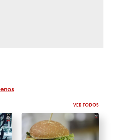
benos
VER TODOS