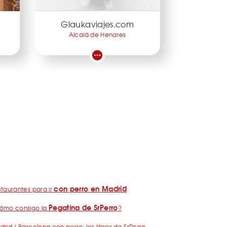
Glaukaviajes.com
Alcalá de Henares
con perro en Madrid
taurantes para ir
Pegatina de SrPerro
ómo consigo la
?
rid / Barcelona con perro: los libros de SrPerro