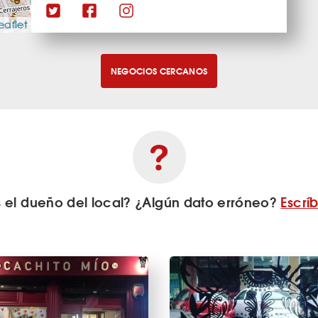
eaflet
NEGOCIOS CERCANOS
s el dueño del local? ¿Algún dato erróneo?
Escrí