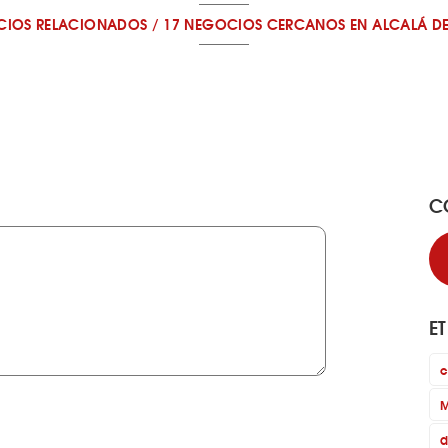
CIOS RELACIONADOS
/
17 NEGOCIOS CERCANOS
EN ALCALÁ D
C
E
c
M
d