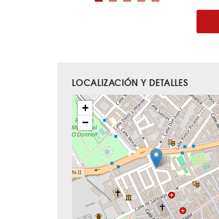
LOCALIZACIÓN Y DETALLES
+
−