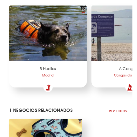
5 Huellas
A Congor
Madrid
Cangas do Mo
1 NEGOCIOS RELACIONADOS
VER TODOS