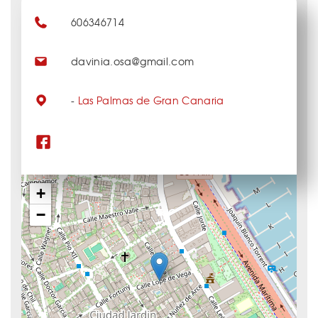
606346714
davinia.osa@gmail.com
-
Las Palmas de Gran Canaria
+
−