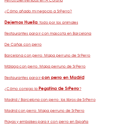
Perros bienvenidos en A Coruña
¿Cómo añado mi negocio a SrPerro?
Dejemos Huella
: todo por los animales
Restaurantes para ir con mascota en Barcelona
De Cañas con perro
Barcelona con perro: Mapa perruno de SrPerro
Málaga con perro: Mapa perruno de SrPerro
con perro en Madrid
Restaurantes para ir
Pegatina de SrPerro
¿Cómo consigo la
?
Madrid / Barcelona con perro: los libros de SrPerro
Madrid con perro: Mapa perruno de SrPerro
Playas y embalses para ir con perro en España