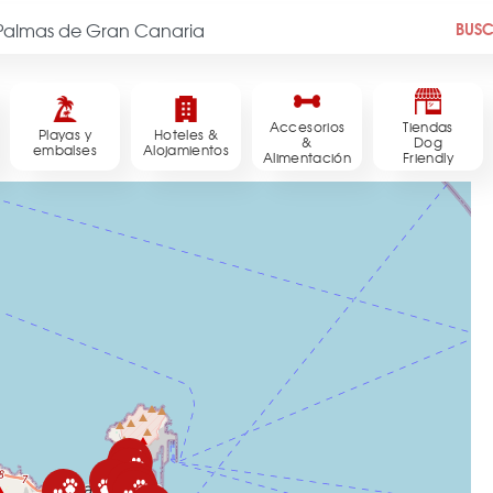
BUS
Accesorios
Tiendas
Playas y
Hoteles &
&
Dog
embalses
Alojamientos
Alimentación
Friendly