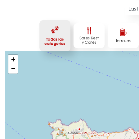
Bares Rest
Todas las
Terrazas
y Cafés
categorias
+
−