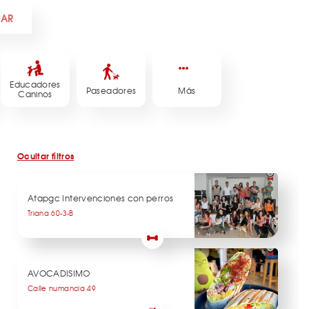
CAR
Educadores
Paseadores
Más
Caninos
Ocultar filtros
Atapgc Intervenciones con perros
Triana 60-3-B
AVOCADISIMO
Calle numancia 49