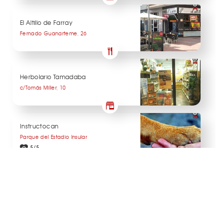
El Altillo de Farray
Fernado Guanarteme, 26
Herbolario Tamadaba
c/Tomás Miller, 10
Instructocan
Parque del Estadio Insular
5/5
Inti
Triana, 3