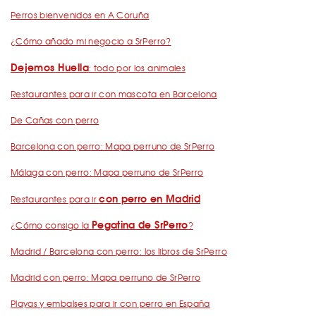
Perros bienvenidos en A Coruña
¿Cómo añado mi negocio a SrPerro?
Dejemos Huella
: todo por los animales
Restaurantes para ir con mascota en Barcelona
De Cañas con perro
Barcelona con perro: Mapa perruno de SrPerro
Málaga con perro: Mapa perruno de SrPerro
con perro en Madrid
Restaurantes para ir
Pegatina de SrPerro
¿Cómo consigo la
?
Madrid / Barcelona con perro: los libros de SrPerro
Madrid con perro: Mapa perruno de SrPerro
Playas y embalses para ir con perro en España