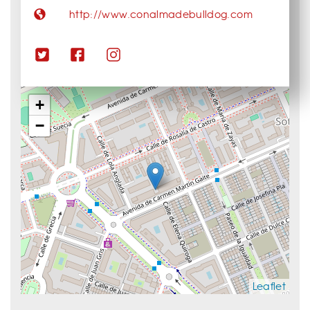
http://www.conalmadebulldog.com
+
−
Leaflet