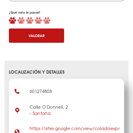
¿Qué nota le pones?
VALORAR
LOCALIZACIÓN Y DETALLES
601274808
Calle O'Donnell, 2
-
Santoña
https://sites.google.com/view/coladaexpr