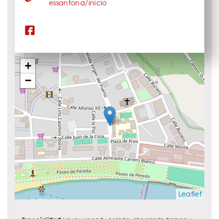
essantona/inicio
+
−
Leaflet