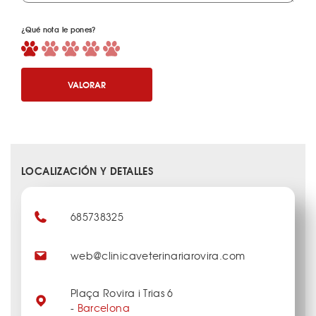
¿Qué nota le pones?
VALORAR
LOCALIZACIÓN Y DETALLES
685738325
web@clinicaveterinariarovira.com
Plaça Rovira i Trias 6
-
Barcelona