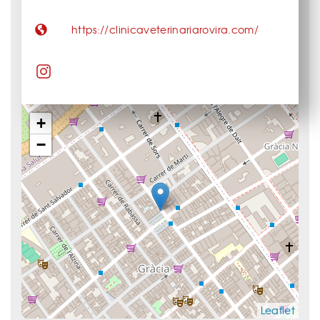
https://clinicaveterinariarovira.com/
+
−
Leaflet