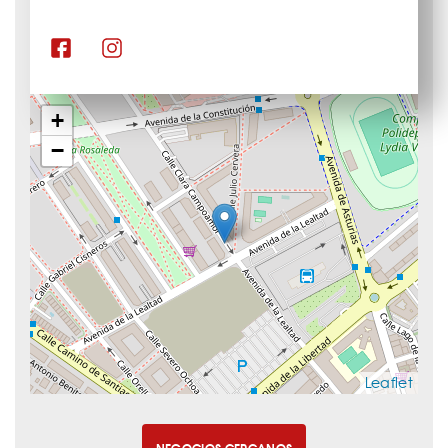
+
−
Leaflet
NEGOCIOS CERCANOS