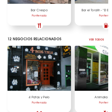
Bar Crespo
Bar el Toralín - "El B
Ponferrada
Ponferra
12 NEGOCIOS RELACIONADOS
VER TODOS
4 Patas y Pelo
Animalia Se
Ponferrada
Ponferra