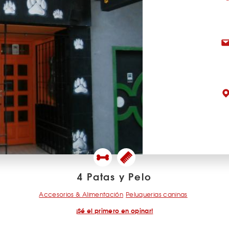
4 Patas y Pelo
Accesorios & Alimentación
Peluquerias caninas
¡Sé el primero en opinar!