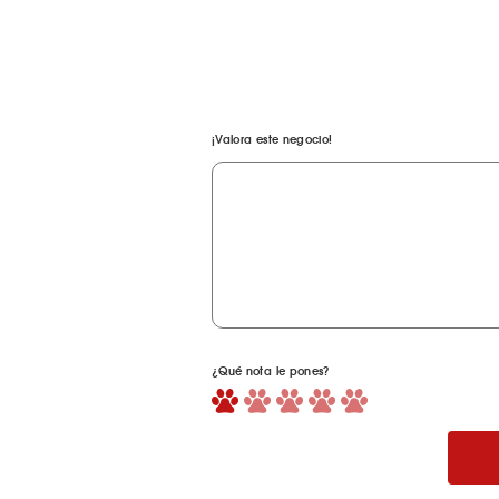
¡Valora este negocio!
¿Qué nota le pones?