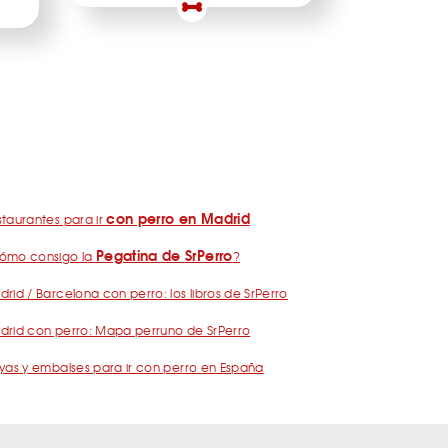
con perro en Madrid
taurantes para ir
Pegatina de SrPerro
ómo consigo la
?
rid / Barcelona con perro: los libros de SrPerro
drid con perro: Mapa perruno de SrPerro
yas y embalses para ir con perro en España