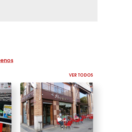
benos
VER TODOS