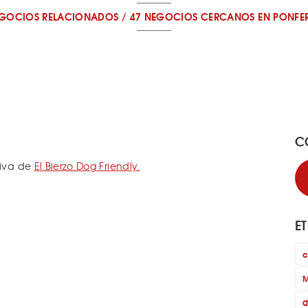
EGOCIOS RELACIONADOS
/
47 NEGOCIOS CERCANOS
EN PONFE
C
tiva de
El Bierzo Dog Friendly.
E
c
M
d