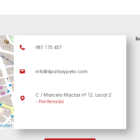
E
987 175 457
info@4patasypelo.com
C / Marcelo Macías nº 12, Local 2
-
Ponferrada
eaflet