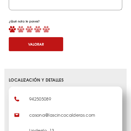
¿Qué nota le pones?
VALORAR
LOCALIZACIÓN Y DETALLES
942505089
casona@lascincocalderas.com
Linderrío, 13