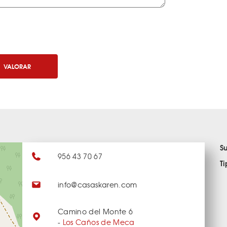
VALORAR
S
956 43 70 67
T
info@casaskaren.com
Camino del Monte 6
-
Los Caños de Meca