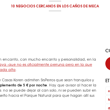
10 NEGOCIOS CERCANOS
EN LOS CAÑOS DE MECA
C
on encanto, con mucho encanto y personalidad, en la
aya -que no es oficialmente perruna pero en la que
rada alta
.
E
 Casas Karen admiten SrsPerros que sean tranquilos y
uplemento de 5 € por noche
. Hay que avisar al hacer la
: no se puede dejar al can solo, ni se pueden subir en
c
eíto hacia el Parque Natural para que hagan allí sus
M
d