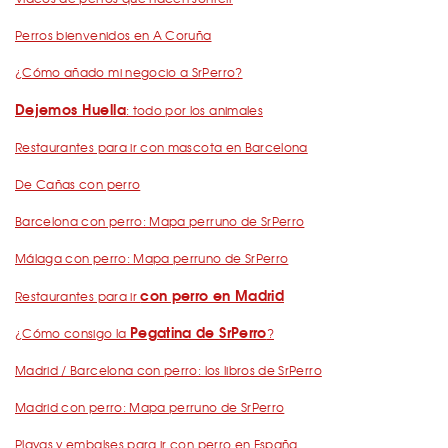
Perros bienvenidos en A Coruña
¿Cómo añado mi negocio a SrPerro?
Dejemos Huella
: todo por los animales
Restaurantes para ir con mascota en Barcelona
De Cañas con perro
Barcelona con perro: Mapa perruno de SrPerro
Málaga con perro: Mapa perruno de SrPerro
con perro en Madrid
Restaurantes para ir
Pegatina de SrPerro
¿Cómo consigo la
?
Madrid / Barcelona con perro: los libros de SrPerro
Madrid con perro: Mapa perruno de SrPerro
Playas y embalses para ir con perro en España