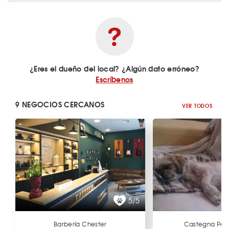
¿Eres el dueño del local? ¿Algún dato erróneo?
Escríbenos
9 NEGOCIOS CERCANOS
VER TODOS
5/5
Barbería Chester
Castegna Pel