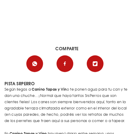
COMPARTE
PISTA SRPERRO
Canino Tapas y Vin
Según llegas a
o te ponen agua para tu can y te
dan una chuche... ¡Normal que haya tantos SrsPerros que son
clientes fieles! Los canes son siempre bienvenidos aquí, tanto en la
agradable terraza climatizada exterior como en el interior del local
(en cuyas paredes, de hecho, podréis ver los retratos de muchos
de los perretes que traen aquí a sus personas a comer o a tapear.
Canino Tapas y Vino
En
hay menú diario entre semana, unos