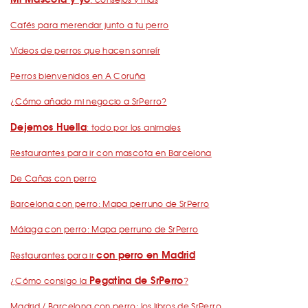
Cafés para merendar junto a tu perro
Vídeos de perros que hacen sonreír
Perros bienvenidos en A Coruña
¿Cómo añado mi negocio a SrPerro?
Dejemos Huella
: todo por los animales
Restaurantes para ir con mascota en Barcelona
De Cañas con perro
Barcelona con perro: Mapa perruno de SrPerro
Málaga con perro: Mapa perruno de SrPerro
con perro en Madrid
Restaurantes para ir
Pegatina de SrPerro
¿Cómo consigo la
?
Madrid / Barcelona con perro: los libros de SrPerro