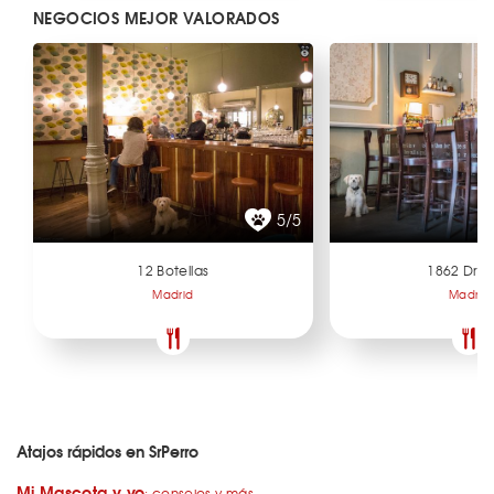
NEGOCIOS MEJOR VALORADOS
5/5
12 Botellas
1862 Dry 
Madrid
Madrid
Atajos rápidos en SrPerro
Mi Mascota y yo
: consejos y más