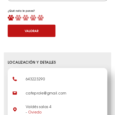
¿Qué nota le pones?
VALORAR
LOCALIZACIÓN Y DETALLES
643223290
cafeprole@gmail.com
Valdés salas 4
-
Oviedo