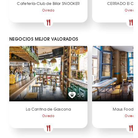
Cafetería-Club de Billar SNOOKER
CERRADO El Caf
Oviedo
Oviedo
NEGOCIOS MEJOR VALORADOS
5/5
La Cantina de Gascona
Maus Food & 
Oviedo
Oviedo