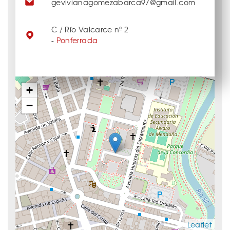
gevivianagomezabarca97@gmail.com
C / Río Valcarce nº 2
-
Ponferrada
+
−
Leaflet