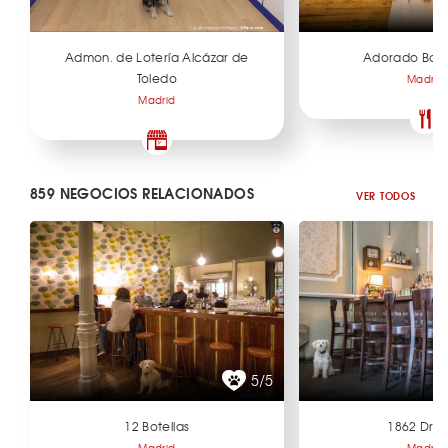
Admon. de Lotería Alcázar de
Adorado Bar 
Toledo
Madrid
Madrid
859 NEGOCIOS RELACIONADOS
VER TODOS
5/5
12 Botellas
1862 Dry 
Madrid
Madrid