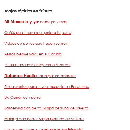
Atajos rápidos en SrPerro
Mi Mascota y yo
: consejos y más
Cafés para merendar junto a tu perro
Vídeos de perros que hacen sonreír
Perros bienvenidos en A Coruña
¿Cómo añado mi negocio a SrPerro?
Dejemos Huella
: todo por los animales
Restaurantes para ir con mascota en Barcelona
De Cañas con perro
Barcelona con perro: Mapa perruno de SrPerro
Málaga con perro: Mapa perruno de SrPerro
con perro en Madrid
Restaurantes para ir