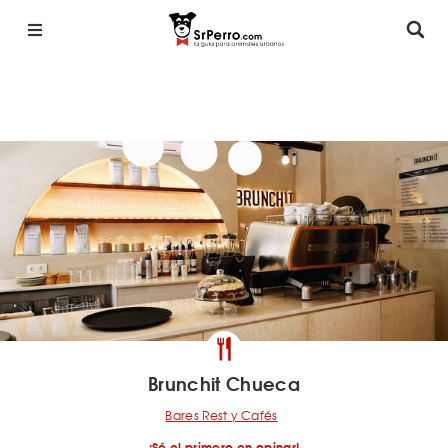
Brunchit Chueca
Bares Rest y Cafés
¡Sé el primero en opinar!