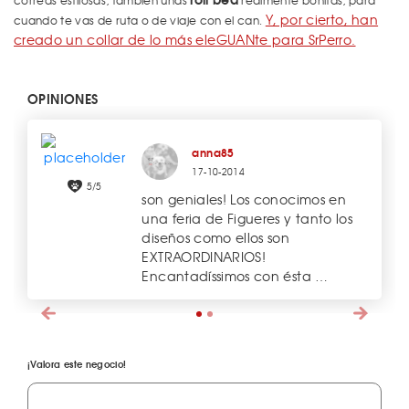
correas estilosas, también unas
realmente bonitas, para
Y, por cierto, han
cuando te vas de ruta o de viaje con el can.
creado un collar de lo más eleGUANte para SrPerro.
OPINIONES
anna85
17-10-2014
5/5
son geniales! Los conocimos en
una feria de Figueres y tanto los
diseños como ellos son
EXTRAORDINARIOS!
Encantadíssimos con ésta …
¡Valora este negocio!