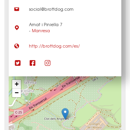
social@brottdog.com
Amat i Piniella 7
-
Manresa
http://brottdog.com/es/
+
−