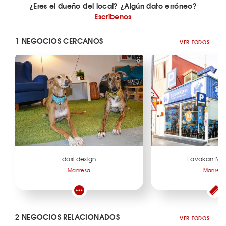
¿Eres el dueño del local? ¿Algún dato erróneo?
Escríbenos
1 NEGOCIOS CERCANOS
VER TODOS
dosi design
Lavakan Ma
Manresa
Manres
2 NEGOCIOS RELACIONADOS
VER TODOS