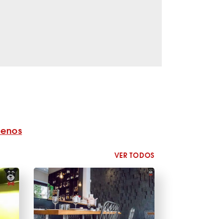
benos
VER TODOS