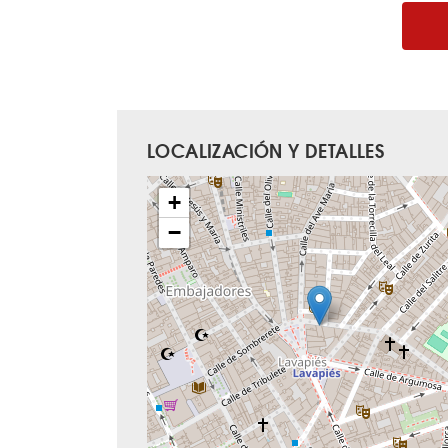
LOCALIZACIÓN Y DETALLES
+
−