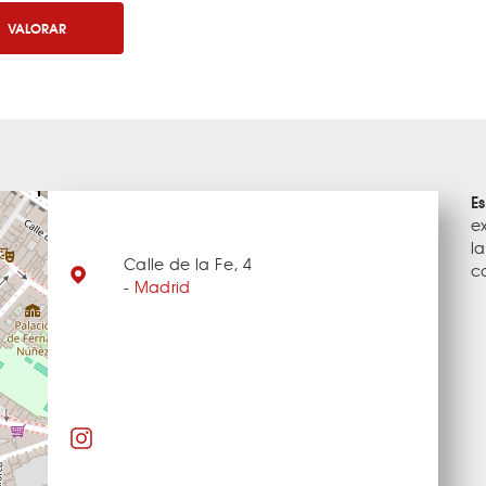
VALORAR
E
ex
l
Calle de la Fe, 4
c
-
Madrid