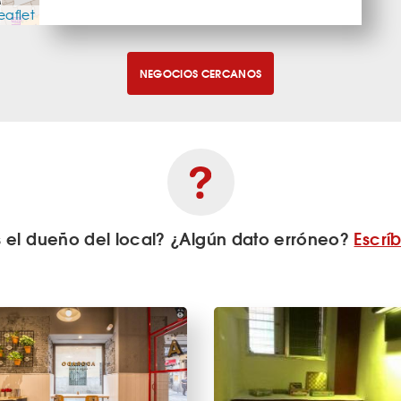
eaflet
NEGOCIOS CERCANOS
s el dueño del local? ¿Algún dato erróneo?
Escrí