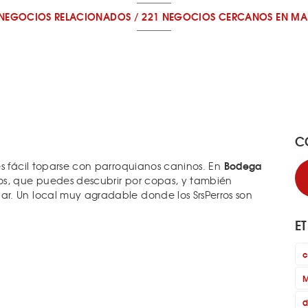
 NEGOCIOS RELACIONADOS
/
221 NEGOCIOS CERCANOS
EN MA
C
Bodega
es fácil toparse con parroquianos caninos. En
os, que puedes descubrir por copas, y también
r. Un local muy agradable donde los SrsPerros son
E
c
M
d