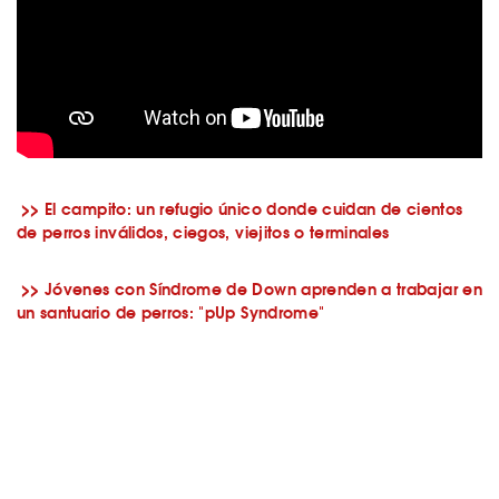
>> El campito: un refugio único donde cuidan de cientos
de perros inválidos, ciegos, viejitos o terminales
>> Jóvenes con Síndrome de Down aprenden a trabajar en
un santuario de perros: "pUp Syndrome"