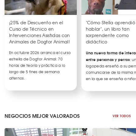
¡25% de Descuento en el
"Cómo Stella aprendió
Curso de Técnico en
hablar", un libro tan
Intervenciones Asistidas con
sorprendente como
Animales de Dogtor Animal!
didáctico
En octubre 2026 arranca el curso
Una nueva forma de intera
estrella de Dogtor Animal: 70
entre personas y perros
: u
horas de teoría y práctica a lo
logopeda enseñó a su per
largo de 5 fines de semana
comunicarse de la misma
alternos.
en la que se enseña a niños
NEGOCIOS MEJOR VALORADOS
VER TODOS