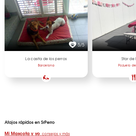
5/5
La casita de los perros
Star de 
Barcelona
Pozuelo de
Atajos rápidos en SrPerro
Mi Mascota y yo
: consejos y más