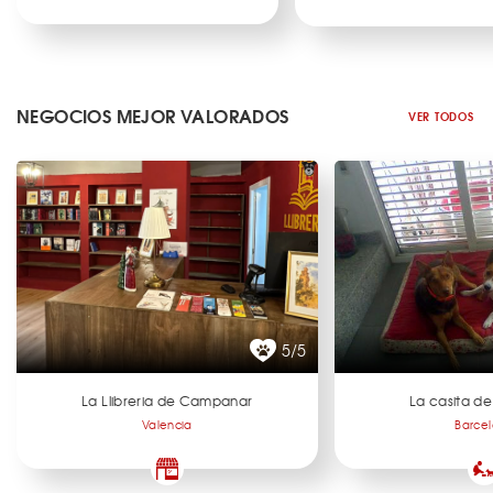
NEGOCIOS MEJOR VALORADOS
VER TODOS
5/5
La Llibreria de Campanar
La casita de
Valencia
Barce