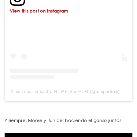
View this post on Instagram
A post shared by J U N I P E R & F I G (@juniperfoxx)
on
Mar
Y siempre, Moose y Juniper haciendo el ganso juntos.