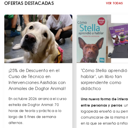
OFERTAS DESTACADAS
VER TODAS
¡25% de Descuento en el
"Cómo Stella aprendió
Curso de Técnico en
hablar", un libro tan
Intervenciones Asistidas con
sorprendente como
Animales de Dogtor Animal!
didáctico
En octubre 2026 arranca el curso
Una nueva forma de intera
estrella de Dogtor Animal: 70
entre personas y perros
: u
horas de teoría y práctica a lo
logopeda enseñó a su per
largo de 5 fines de semana
comunicarse de la misma
alternos.
en la que se enseña a niños