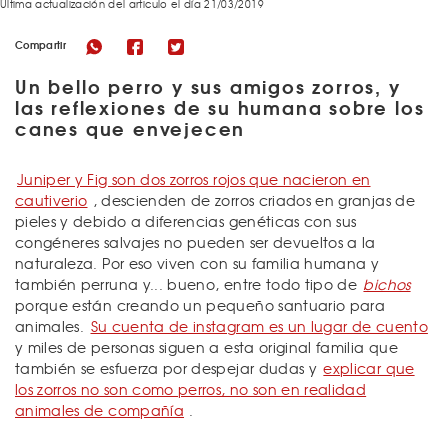
Última actualización del articulo el día 21/03/2019
Compartir
Un bello perro y sus amigos zorros, y
las reflexiones de su humana sobre los
canes que envejecen
Juniper y Fig son dos zorros rojos que nacieron en
cautiverio
, descienden de zorros criados en granjas de
pieles y debido a diferencias genéticas con sus
congéneres salvajes no pueden ser devueltos a la
naturaleza. Por eso viven con su familia humana y
también perruna y... bueno, entre todo tipo de
bichos
porque están creando un pequeño santuario para
animales.
Su cuenta de instagram es un lugar de cuento
y miles de personas siguen a esta original familia que
también se esfuerza por despejar dudas y
explicar que
los zorros no son como perros, no son en realidad
animales de compañía
.