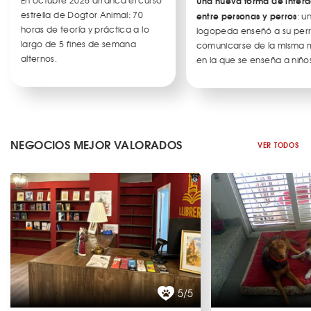
En octubre 2026 arranca el curso
Una nueva forma de intera
estrella de Dogtor Animal: 70
entre personas y perros
: u
horas de teoría y práctica a lo
logopeda enseñó a su per
largo de 5 fines de semana
comunicarse de la misma
alternos.
en la que se enseña a niños
NEGOCIOS MEJOR VALORADOS
VER TODOS
5/5