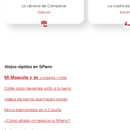
La Llibreria de Campanar
La casita de
Valencia
Barce
Atajos rápidos en SrPerro
Mi Mascota y yo
: consejos y más
Cafés para merendar junto a tu perro
Vídeos de perros que hacen sonreír
Perros bienvenidos en A Coruña
¿Cómo añado mi negocio a SrPerro?