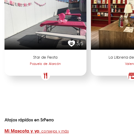
5/5
Star de Fiesta
La Llibreria 
Pozuelo de Alarcón
Valen
Atajos rápidos en SrPerro
Mi Mascota y yo
: consejos y más