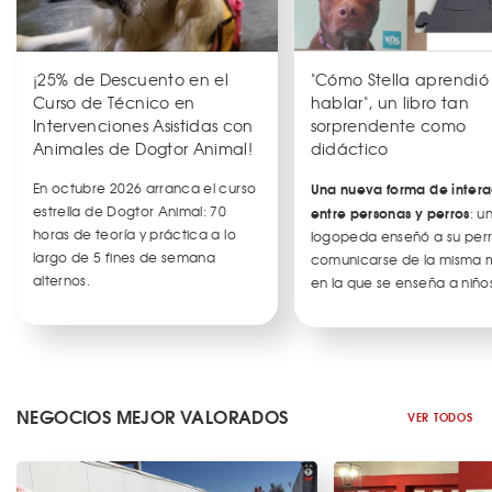
¡25% de Descuento en el
"Cómo Stella aprendió
Curso de Técnico en
hablar", un libro tan
Intervenciones Asistidas con
sorprendente como
Animales de Dogtor Animal!
didáctico
En octubre 2026 arranca el curso
Una nueva forma de intera
estrella de Dogtor Animal: 70
entre personas y perros
: u
horas de teoría y práctica a lo
logopeda enseñó a su per
largo de 5 fines de semana
comunicarse de la misma
alternos.
en la que se enseña a niños
NEGOCIOS MEJOR VALORADOS
VER TODOS