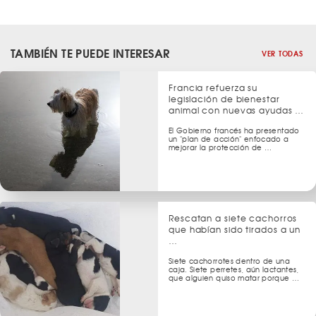
TAMBIÉN TE PUEDE INTERESAR
VER TODAS
Francia refuerza su
legislación de bienestar
animal con nuevas ayudas …
El Gobierno francés ha presentado
un "plan de acción" enfocado a
mejorar la protección de …
Rescatan a siete cachorros
que habían sido tirados a un
…
Siete cachorrotes dentro de una
caja. Siete perretes, aún lactantes,
que alguien quiso matar porque …