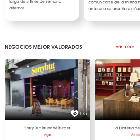
largo de 5 fines de semana
comunicarse de la misma
alternos.
en la que se enseña a niños
NEGOCIOS MEJOR VALORADOS
VER TODOS
5/5
Sorry But Brunch&Burger
La Llibreria 
Vigo
Valen