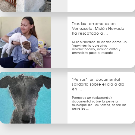
Tras los terremotos en
Venezuela, Misión Nevado
ha rescatado a …
Misión Nevado se define como un
"movimiento colectivo,
revolucionario, ecosocialista y
animalista para el rescate …
"Perros", un documental
solidario sobre el día a día
en …
Perros es un (estupendo)
documental sobre la perrera
municipal de Los Barrios, sobre los
perretes …