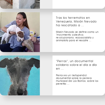
Tras los terremotos en
Venezuela, Misión Nevado
ha rescatado a …
Misión Nevado se define como un
"movimiento colectivo,
revolucionario, ecosocialista y
animalista para el rescate …
"Perros", un documental
solidario sobre el día a día
en …
Perros es un (estupendo)
documental sobre la perrera
municipal de Los Barrios, sobre los
perretes …