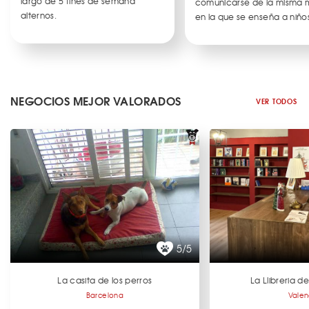
largo de 5 fines de semana
comunicarse de la misma
alternos.
en la que se enseña a niños
NEGOCIOS MEJOR VALORADOS
VER TODOS
5/5
La casita de los perros
La Llibreria 
Barcelona
Valen