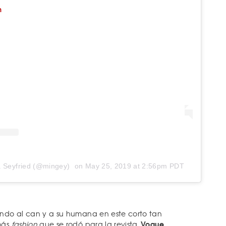
m
 Seyfried (@mingey)
on
May 25, 2019 at 2:56pm PDT
endo al can y a su humana en este corto tan
Vogue
más
fashion
que se rodó para la revista
.