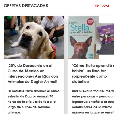
OFERTAS DESTACADAS
VER TODAS
¡25% de Descuento en el
"Cómo Stella aprendió 
Curso de Técnico en
hablar", un libro tan
Intervenciones Asistidas con
sorprendente como
Animales de Dogtor Animal!
didáctico
En octubre 2026 arranca el curso
Una nueva forma de intera
estrella de Dogtor Animal: 70
entre personas y perros
: u
horas de teoría y práctica a lo
logopeda enseñó a su per
largo de 5 fines de semana
comunicarse de la misma
alternos.
manera en la que se ense