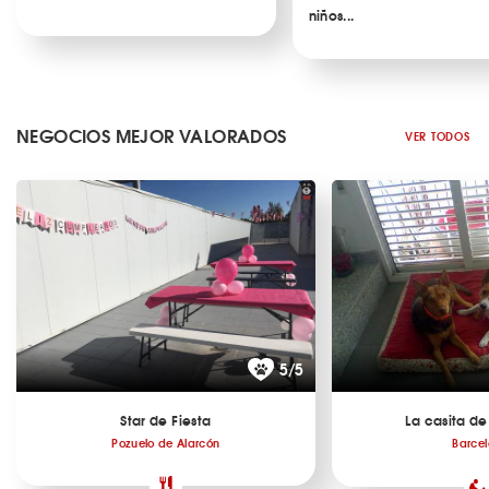
niños...
NEGOCIOS MEJOR VALORADOS
VER TODOS
5/5
Star de Fiesta
La casita de
Pozuelo de Alarcón
Barce